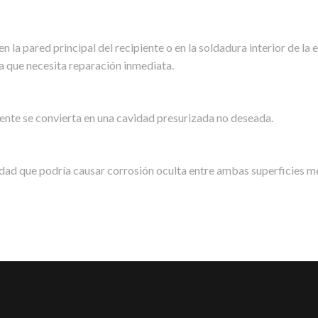
en la pared principal del recipiente o en la soldadura interior de la
ga que necesita reparación inmediata.
piente se convierta en una cavidad presurizada no deseada.
dad que podría causar corrosión oculta entre ambas superficies me