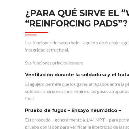
¿PARA QUÉ SIRVE EL 
“REINFORCING PADS”?
Las funciones del weep hole – agujero de drenaje, aguj
integridad estructural.
Sus funciones principales son:
Ventilación durante la soldadura y el tra
El agujero permite que los gases atrapados entre la pla
soldadura haría expandir el aire o los gases atrapado
final.
Prueba de fugas – Ensayo neumático –
Esta roscado – generalmente a 1/4″ NPT – para permitir
prueba con jabón para verificar la integridad de las 