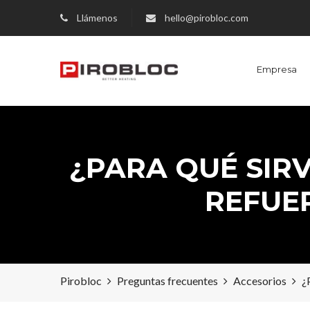
Llámenos
hello@pirobloc.com
Empresa
¿PARA QUÉ SIRV
REFUER
Pirobloc
Preguntas frecuentes
Accesorios
¿