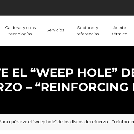
Calderas y otras
Sectores y
Aceite
Servicios
tecnologías
referencias
térmico
E EL “WEEP HOLE” D
ZO – “REINFORCING
Para qué sirve el “weep hole” de los discos de refuerzo – “reinforci