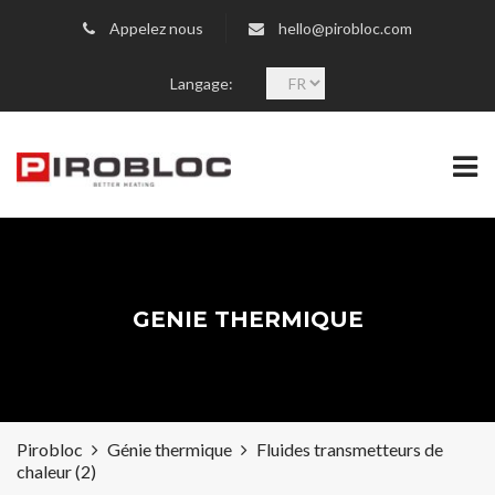
Appelez nous
hello@pirobloc.com
C
Langage:
h
o
o
s
e
a
l
a
n
GENIE THERMIQUE
g
u
a
g
e
Pirobloc
Génie thermique
Fluides transmetteurs de
chaleur (2)