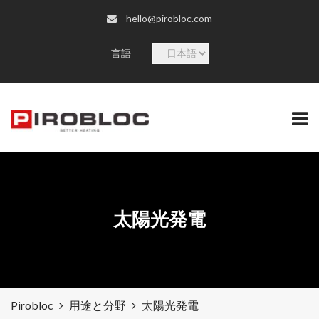
hello@pirobloc.com
言
言語
語
を
選
択
太陽光発電
Pirobloc
用途と分野
太陽光発電