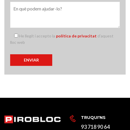
He llegit i accepto la
política de privacitat
d'aquest
lloc web
TRUQUI'NS
93 718 90 64