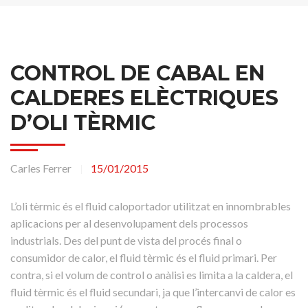
CONTROL DE CABAL EN
CALDERES ELÈCTRIQUES
D’OLI TÈRMIC
Carles Ferrer
15/01/2015
|
L’oli tèrmic és el fluid caloportador utilitzat en innombrables
aplicacions per al desenvolupament dels processos
industrials. Des del punt de vista del procés final o
consumidor de calor, el fluid tèrmic és el fluid primari. Per
contra, si el volum de control o anàlisi es limita a la caldera, el
fluid tèrmic és el fluid secundari, ja que l’intercanvi de calor es