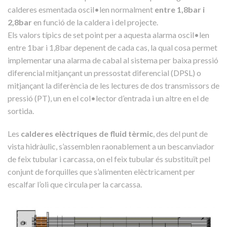
calderes esmentada oscil•len normalment
entre 1,8bar i
2,8bar
en funció de la caldera i del projecte.
Els valors típics de set point per a aquesta alarma oscil•len
entre 1bar i 1,8bar depenent de cada cas, la qual cosa permet
implementar una alarma de cabal al sistema per baixa pressió
diferencial mitjançant un pressostat diferencial (DPSL) o
mitjançant la diferència de les lectures de dos transmissors de
pressió (PT), un en el col•lector d’entrada i un altre en el de
sortida.
Les
calderes elèctriques de fluid tèrmic
, des del punt de
vista hidràulic, s’assemblen raonablement a un bescanviador
de feix tubular i carcassa, on el feix tubular és substituït pel
conjunt de forquilles que s’alimenten elèctricament per
escalfar l’oli que circula per la carcassa.