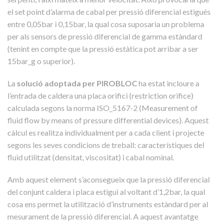
el set point d’alarma de cabal per pressió diferencial estigués
entre 0,05bar i 0,15bar, la qual cosa suposaria un problema
per als sensors de pressió diferencial de gamma estàndard
(tenint en compte que la pressió estàtica pot arribar a ser
15bar_g o superior).
La
solució adoptada per PIROBLOC
ha estat incloure a
l’entrada de caldera una placa orifici (restriction orifice)
calculada segons la norma ISO_5167-2 (Measurement of
fluid flow by means of pressure differential devices). Aquest
càlcul es realitza individualment per a cada client i projecte
segons les seves condicions de treball: característiques del
fluid utilitzat (densitat, viscositat) i cabal nominal.
Amb aquest element s’aconsegueix que la pressió diferencial
del conjunt caldera i placa estigui al voltant d’1,2bar, la qual
cosa ens permet la utilització d’instruments estàndard per al
mesurament de la pressió diferencial. A aquest avantatge