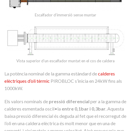
Escalfador d’immersió sense muntar
Vista superior d’un escalfador muntat en el cos de caldera
La potència nominal de la gamma estàndard de
calderes
elèctriques d’oli tèrmic
PIROBLOC s’inicia en 24kW fins als
1000kW.
Els valors nominals de
pressió diferencial
per a la gamma de
calderes esmentada oscil•la
entre 0,1bar i 0,3bar
. Aquesta
baixa pressió diferencial és deguda al fet que el recorregut de
l’oli en una caldera elèctrica és molt menor que en una de
serpentí, i així mateix a menor velocitat. Això provocaria que