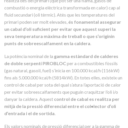
realitza des del primari (que pot ser una flama, gasos de
combustió o energia elèctrica transformada en calor) cap al
fluid secundari (oli tèrmic). Atès que les temperatures del
primari poden ser molt elevades,
és fonamental assegurar
un cabal d’oli suficient per evitar que aquest superi la
seva temperatura màxima de treball o que s’originin
punts de sobreescalfament en la caldera
.
La potència nominal de la
gamma estàndard de calderes
de doble serpentí PIROBLOC
per a combustibles fòssils
(gas natural, gasoil, fuel) s’inicia en 100.000 kcal/h (116kW)
fins als 5.000.000 kcal/h (5814kW). En totes elles, existeix un
control de cabal per sota del qual s’atura l’aportació de calor
per evitar sobreescalfaments que puguin craquitzar l’oli i/o
danyar la caldera. Aquest
control de cabal es realitza per
mitjà de la pressió diferencial entre el col•lector d’oli
d’entrada i el de sortida
.
Els valors nominals de pressió diferencial per a la gamma de