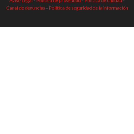
Aviso Legal
-
Política de privacidad
-
Política de calidad
-
Canal de denuncias
-
Política de seguridad de la información