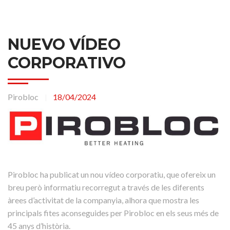
NUEVO VÍDEO
CORPORATIVO
Pirobloc
18/04/2024
|
Pirobloc ha publicat un nou vídeo corporatiu, que ofereix un
breu però informatiu recorregut a través de les diferents
àrees d’activitat de la companyia, alhora que mostra les
principals fites aconseguides per Pirobloc en els seus més de
45 anys d’història.