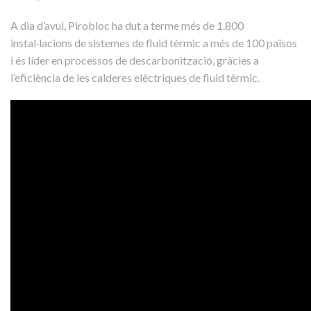
A dia d’avui, Pirobloc ha dut a terme més de 1.800
instal·lacions de sistemes de fluid tèrmic a més de 100 països
i és líder en processos de descarbonització, gràcies a
l’eficiència de les calderes elèctriques de fluid tèrmic.