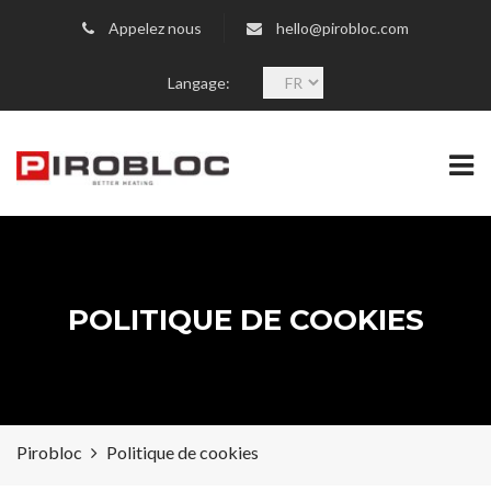
Appelez nous
hello@pirobloc.com
C
Langage:
h
o
o
s
e
a
l
a
n
POLITIQUE DE COOKIES
g
u
a
g
e
Pirobloc
Politique de cookies